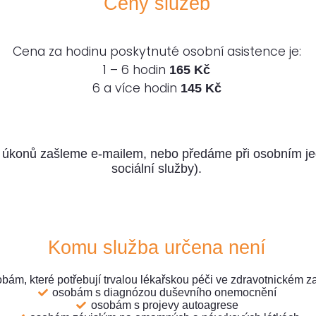
Ceny služeb
Cena za hodinu poskytnuté osobní asistence je:
1 – 6 hodin
165 Kč
6 a více hodin
145 Kč
úkonů zašleme e-mailem, nebo předáme při osobním jedn
sociální služby).
Komu služba určena není
bám, které potřebují trvalou lékařskou péči ve zdravotnickém za
osobám s diagnózou duševního onemocnění
osobám s projevy autoagrese