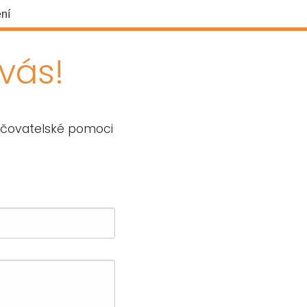
ní
vás!
pečovatelské pomoci