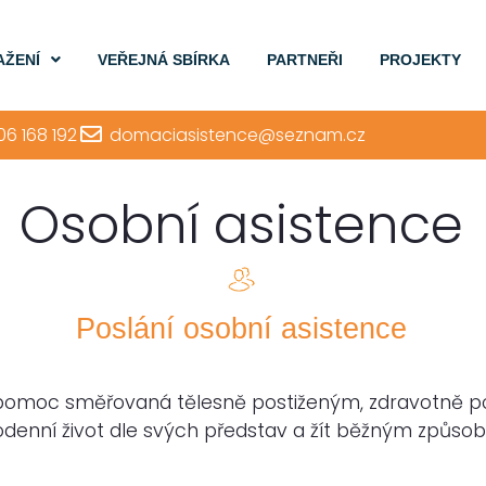
AŽENÍ
VEŘEJNÁ SBÍRKA
PARTNEŘI
PROJEKTY
6 168 192
domaciasistence@seznam.cz
Osobní asistence
Poslání osobní asistence
 pomoc směřovaná tělesně postiženým, zdravotně po
dodenní život dle svých představ a žít běžným způso