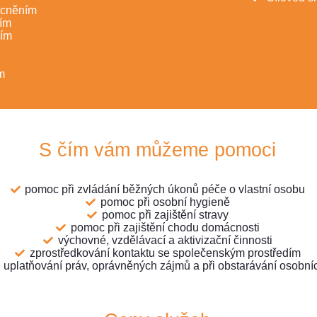
ocněním
ím
ním
m
m
S čím vám můžeme pomoci
pomoc při zvládání běžných úkonů péče o vlastní osobu
pomoc při osobní hygieně
pomoc při zajištění stravy
pomoc při zajištění chodu domácnosti
výchovné, vzdělávací a aktivizační činnosti
zprostředkování kontaktu se společenským prostředím
 uplatňování práv, oprávněných zájmů a při obstarávání osobníc