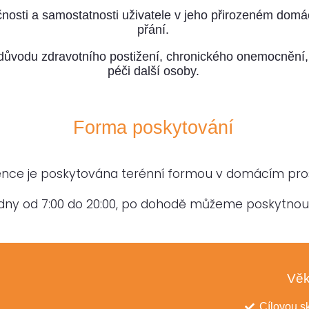
osti a samostatnosti uživatele v jeho přirozeném domácí
přání.
 důvodu zdravotního postižení, chronického onemocnění,
péči další osoby.
Forma poskytování
ence je poskytována terénní formou v domácím prost
dny od 7:00 do 20:00, po dohodě můžeme poskytnou 
Věk
Cílovou sk