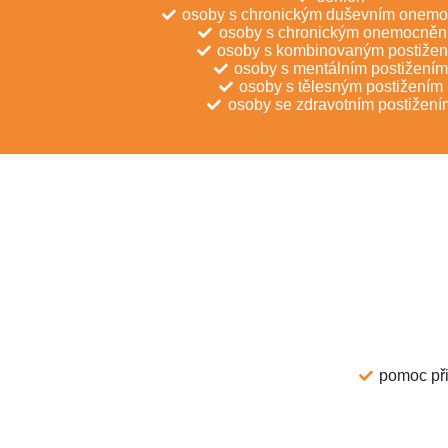
osoby s chronickým duševním onem
osoby s chronickým onemocněn
osoby s kombinovaným postiže
osoby s mentálním postižení
osoby s tělesným postižením
osoby se zdravotním postižení
pomoc při