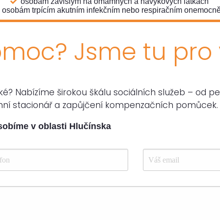
osobám závislým na omamných a návykových látkách
osobám trpícím akutním infekčním nebo respiračním onemocně
omoc? Jsme tu pro 
zké? Nabízíme širokou škálu sociálních služeb – od 
enní stacionář a zapůjčení kompenzačních pomůcek.
obíme v oblasti Hlučínska